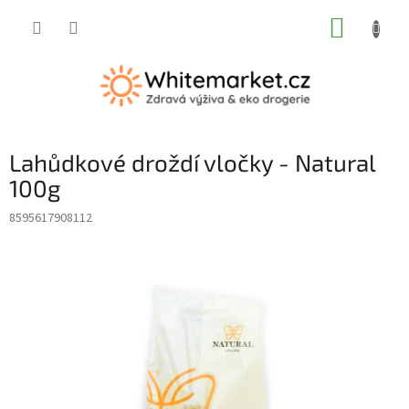
Přejít
NÁKUP
na
obsah
KOŠÍK
Lahůdkové droždí vločky - Natural
100g
8595617908112