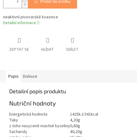
Přidat do košíku
neaktivní pivovarské kvasnice
Detailní informace
ZEPTAT SE
HLÍDAT
SDÍLET
Popis
Diskuze
Detailní popis produktu
Nutriční hodnoty
Energetická hodnota
1425kJ/341kcal
Tuky
4,20g
z toho nasycené mastné kyseliny
0,60g
Sacharidy
40,20g