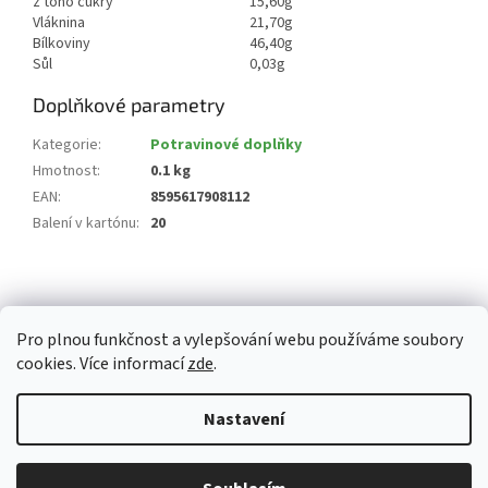
z toho cukry
15,60g
Vláknina
21,70g
Bílkoviny
46,40g
Sůl
0,03g
Doplňkové parametry
Kategorie
:
Potravinové doplňky
Hmotnost
:
0.1 kg
EAN
:
8595617908112
Balení v kartónu
:
20
Z
á
p
Pro plnou funkčnost a vylepšování webu používáme soubory
a
cookies. Více informací
zde
.
t
í
Vytvořil Shoptet
Nastavení
Copyright 2026
Whitemarket.cz
. Všechna práva vyhrazena.
Upravit
Z důvodu zvýšeného množství objednávek může být dodací doba 3-5