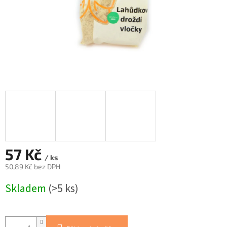
57 Kč
/ ks
50,89 Kč bez DPH
Měrná
Skladem
(>5 ks)
cena: