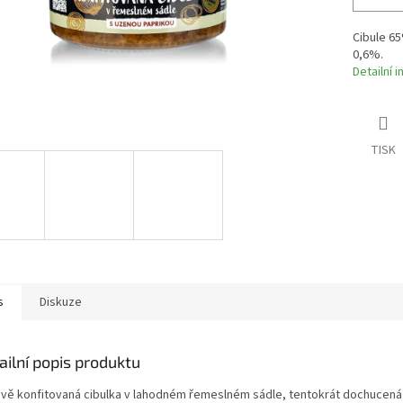
Cibule 65
0,6%.
Detailní 
TISK
s
Diskuze
ailní popis produktu
ivě konfitovaná cibulka v lahodném řemeslném sádle, tentokrát dochucen