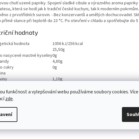
ovou chutí uzené papriky. Spojení sladké cibule a výrazného aroma papriky 
katesu, která se hodí jak k tradiční české kuchyni, tak k moderním pokrmům.
běno z prvotřídních surovin. - Bez konzervantů a umělých dochucovadel. Sk
přímé slunce při teplotě do 23 °C. Po otevření v chladu a spotřebujte do 5
riční hodnoty
getická hodnota
1056 kJ/256 kcal
25,50g
ho nasycené mastné kyseliny
0g
aridy
4,80g
ho cukry
0g
ina
viny
1,10g
0,10g
ou funkčnost a vylepšování webu používáme soubory cookies. Více
ací
zde
.
avení
Souh