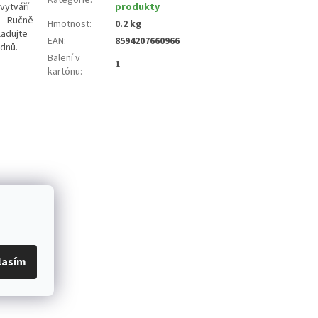
vytváří
produkty
 - Ručně
Hmotnost
:
0.2 kg
ladujte
EAN
:
8594207660966
 dnů.
Balení v
1
kartónu
:
lasím