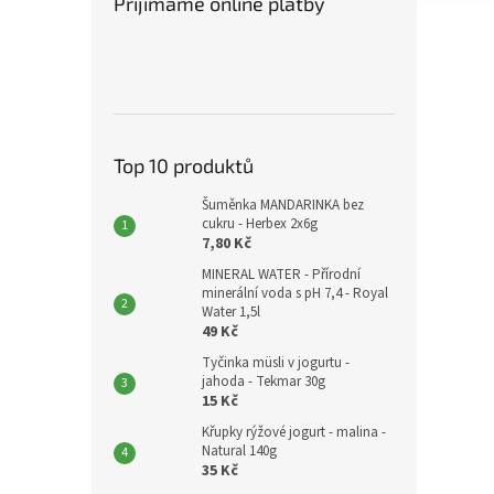
Přijímáme online platby
Top 10 produktů
Šuměnka MANDARINKA bez
cukru - Herbex 2x6g
7,80 Kč
MINERAL WATER - Přírodní
minerální voda s pH 7,4 - Royal
Water 1,5l
49 Kč
Tyčinka müsli v jogurtu -
jahoda - Tekmar 30g
15 Kč
Křupky rýžové jogurt - malina -
Natural 140g
35 Kč