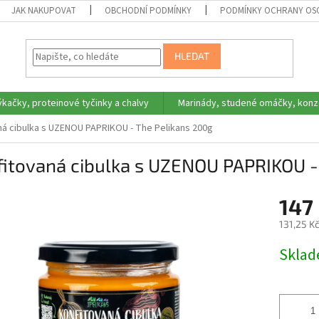
JAK NAKUPOVAT
OBCHODNÍ PODMÍNKY
PODMÍNKY OCHRANY OS
HLEDAT
ýkačky, proteinové tyčinky a chalvy
Marinády, studené omáčky, konz
ná cibulka s UZENOU PAPRIKOU - The Pelikans 200g
fitovaná cibulka s UZENOU PAPRIKOU -
147
131,25 K
Měrná
Skla
cena: