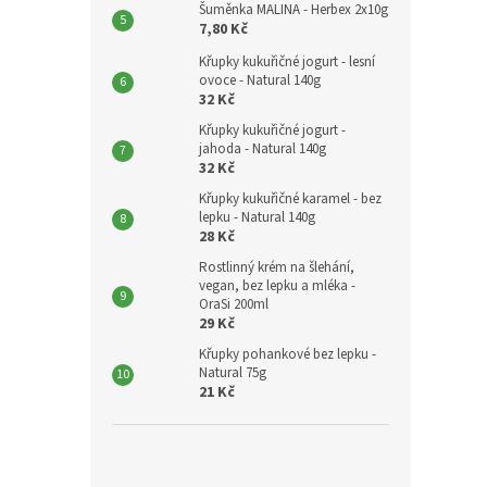
Šuměnka MALINA - Herbex 2x10g
7,80 Kč
Křupky kukuřičné jogurt - lesní
ovoce - Natural 140g
32 Kč
Křupky kukuřičné jogurt -
jahoda - Natural 140g
32 Kč
Křupky kukuřičné karamel - bez
lepku - Natural 140g
28 Kč
Rostlinný krém na šlehání,
vegan, bez lepku a mléka -
OraSi 200ml
29 Kč
Křupky pohankové bez lepku -
Natural 75g
21 Kč