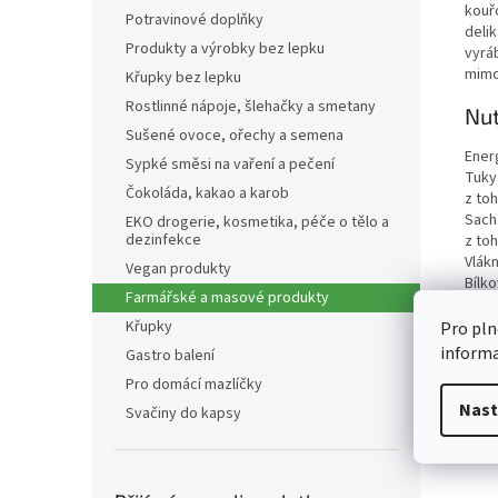
kouř
Potravinové doplňky
deli
Produkty a výrobky bez lepku
vyrá
mimo 
Křupky bez lepku
Rostlinné nápoje, šlehačky a smetany
Nut
Sušené ovoce, ořechy a semena
Ener
Sypké směsi na vaření a pečení
Tuky
Čokoláda, kakao a karob
z to
Sach
EKO drogerie, kosmetika, péče o tělo a
dezinfekce
z to
Vlákn
Vegan produkty
Bílko
Farmářské a masové produkty
Sůl
Křupky
Pro pln
inform
Gastro balení
Pro domácí mazlíčky
Nast
Svačiny do kapsy