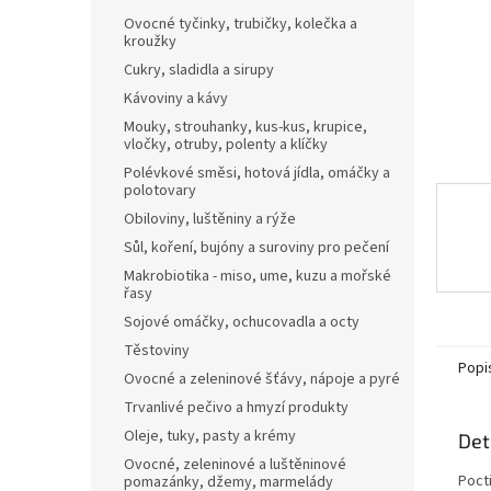
n
Ovocné tyčinky, trubičky, kolečka a
e
kroužky
l
Cukry, sladidla a sirupy
Kávoviny a kávy
Mouky, strouhanky, kus-kus, krupice,
vločky, otruby, polenty a klíčky
Polévkové směsi, hotová jídla, omáčky a
polotovary
Obiloviny, luštěniny a rýže
Sůl, koření, bujóny a suroviny pro pečení
Makrobiotika - miso, ume, kuzu a mořské
řasy
Sojové omáčky, ochucovadla a octy
Těstoviny
Popi
Ovocné a zeleninové šťávy, nápoje a pyré
Trvanlivé pečivo a hmyzí produkty
Oleje, tuky, pasty a krémy
Det
Ovocné, zeleninové a luštěninové
Poct
pomazánky, džemy, marmelády