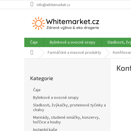
Přejít
info@whitemarket.cz
na
obsah
Čaje
Bylinkové a ovocné sirupy
Sladkosti, žv
Domů
Farmářské a masové produkty
Konfitova
P
Kon
o
Přeskočit
s
Kategorie
kategorie
t
r
Čaje
a
Bylinkové a ovocné sirupy
n
Sladkosti, žvýkačky, proteinové tyčinky a
n
chalvy
í
Marinády, studené omáčky, konzervy,
p
hořčice a houby
a
Instantní kaše