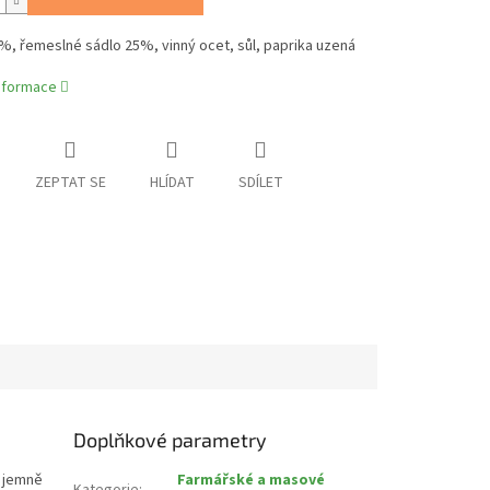
%, řemeslné sádlo 25%, vinný ocet, sůl, paprika uzená
informace
ZEPTAT SE
HLÍDAT
SDÍLET
Doplňkové parametry
á jemně
Farmářské a masové
Kategorie
: