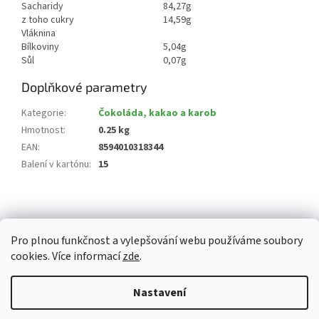
Sacharidy
84,27g
z toho cukry
14,59g
Vláknina
Bílkoviny
5,04g
Sůl
0,07g
Doplňkové parametry
Kategorie
:
Čokoláda, kakao a karob
Hmotnost
:
0.25 kg
EAN
:
8594010318344
Balení v kartónu
:
15
Z
á
p
Pro plnou funkčnost a vylepšování webu používáme soubory
a
cookies. Více informací
zde
.
t
í
Vytvořil Shoptet
Nastavení