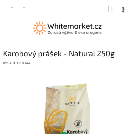
Přejít
NÁKUP
na
obsah
KOŠÍK
Karobový prášek - Natural 250g
8594010318344