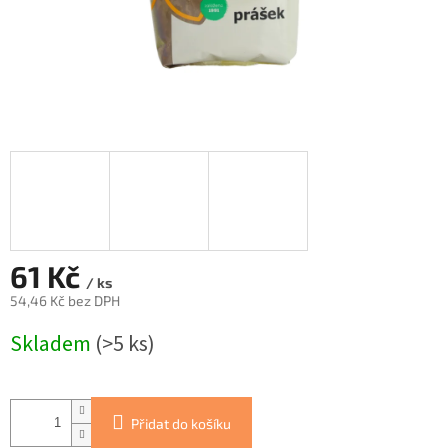
61 Kč
/ ks
54,46 Kč bez DPH
Měrná
Skladem
(>5 ks)
cena:
Přidat do košíku