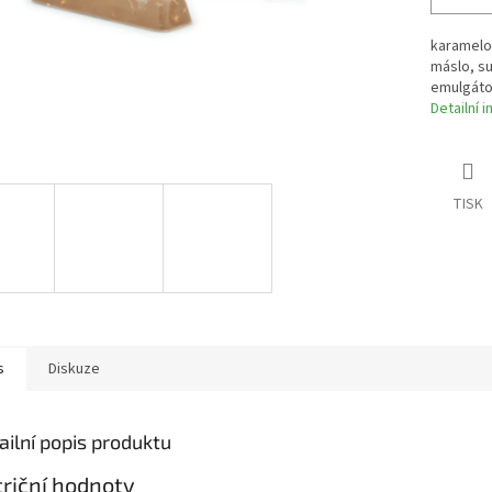
karamelo
máslo, s
emulgátor
Detailní 
TISK
s
Diskuze
ailní popis produktu
riční hodnoty