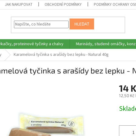
JAK NAKUPOVAT
OBCHODNÍ PODMÍNKY
PODMÍNKY OCHRANY OS
HLEDAT
ýkačky, proteinové tyčinky a chalvy
Marinády, studené omáčky, konz
y
Karamelová tyčinka s arašídy bez lepku - Natural 40g
melová tyčinka s arašídy bez lepku - 
14 
12,50 Kč
Měrná
Skla
cena: