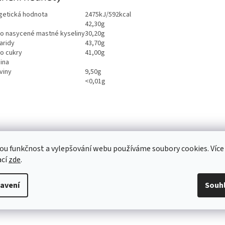
getická hodnota
2475kJ/592kcal
42,30g
ho nasycené mastné kyseliny
30,20g
aridy
43,70g
ho cukry
41,00g
ina
viny
9,50g
<0,01g
ou funkčnost a vylepšování webu používáme soubory cookies. Více
ací
zde
.
avení
Souh