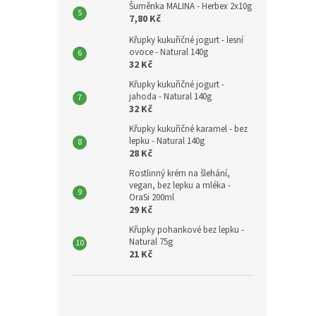
Šuměnka MALINA - Herbex 2x10g
7,80 Kč
Křupky kukuřičné jogurt - lesní
ovoce - Natural 140g
32 Kč
Křupky kukuřičné jogurt -
jahoda - Natural 140g
32 Kč
Křupky kukuřičné karamel - bez
lepku - Natural 140g
28 Kč
Rostlinný krém na šlehání,
vegan, bez lepku a mléka -
OraSi 200ml
29 Kč
Křupky pohankové bez lepku -
Natural 75g
21 Kč