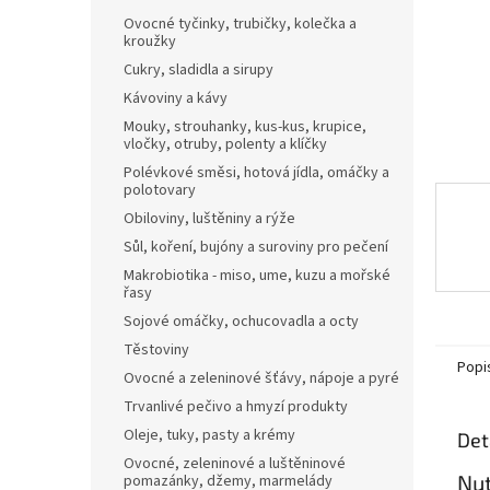
n
Ovocné tyčinky, trubičky, kolečka a
e
kroužky
l
Cukry, sladidla a sirupy
Kávoviny a kávy
Mouky, strouhanky, kus-kus, krupice,
vločky, otruby, polenty a klíčky
Polévkové směsi, hotová jídla, omáčky a
polotovary
Obiloviny, luštěniny a rýže
Sůl, koření, bujóny a suroviny pro pečení
Makrobiotika - miso, ume, kuzu a mořské
řasy
Sojové omáčky, ochucovadla a octy
Těstoviny
Popi
Ovocné a zeleninové šťávy, nápoje a pyré
Trvanlivé pečivo a hmyzí produkty
Oleje, tuky, pasty a krémy
Det
Ovocné, zeleninové a luštěninové
Nut
pomazánky, džemy, marmelády