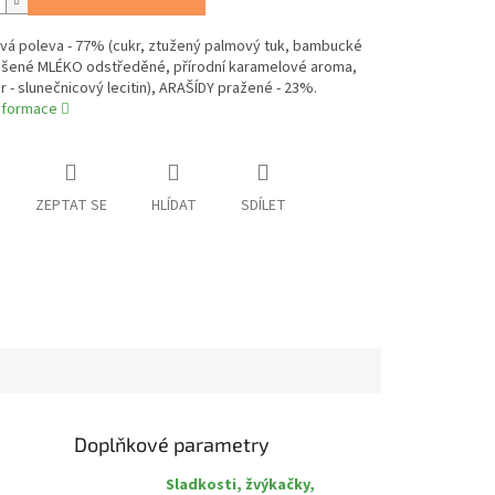
vá poleva - 77% (cukr, ztužený palmový tuk, bambucké
ušené MLÉKO odstředěné, přírodní karamelové aroma,
 - slunečnicový lecitin), ARAŠÍDY pražené - 23%.
informace
ZEPTAT SE
HLÍDAT
SDÍLET
Doplňkové parametry
Sladkosti, žvýkačky,