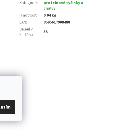
Kategorie
:
proteinové tyčinky a
chalvy
Hmotnost
:
0.04 kg
EAN
:
8595617908488
Balení v
35
kartónu
:
lasím