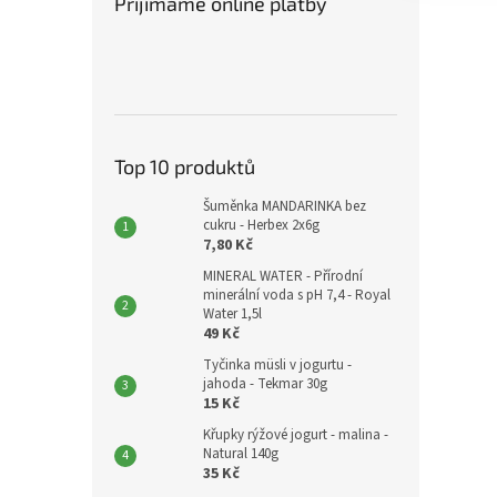
Přijímáme online platby
Top 10 produktů
Šuměnka MANDARINKA bez
cukru - Herbex 2x6g
7,80 Kč
MINERAL WATER - Přírodní
minerální voda s pH 7,4 - Royal
Water 1,5l
49 Kč
Tyčinka müsli v jogurtu -
jahoda - Tekmar 30g
15 Kč
Křupky rýžové jogurt - malina -
Natural 140g
35 Kč