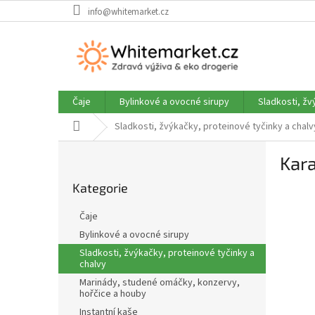
Přejít
info@whitemarket.cz
na
obsah
Čaje
Bylinkové a ovocné sirupy
Sladkosti, žv
Domů
Sladkosti, žvýkačky, proteinové tyčinky a chalv
P
Kara
o
Přeskočit
s
Kategorie
kategorie
t
r
Čaje
a
Bylinkové a ovocné sirupy
n
Sladkosti, žvýkačky, proteinové tyčinky a
n
chalvy
í
Marinády, studené omáčky, konzervy,
p
hořčice a houby
a
Instantní kaše