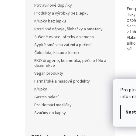
Potravinové doplňky
Ener
Produkty a výrobky bez lepku
Tuky
z to
Křupky bez lepku
Sach
Rostlinné nápoje, šlehačky a smetany
z to
Sušené ovoce, ořechy a semena
Vlákn
Bílko
Sypké směsi na vaření a pečení
Sůl
Čokoláda, kakao a karob
EKO drogerie, kosmetika, péče o tělo a
dezinfekce
Vegan produkty
Farmářské a masové produkty
Křupky
Pro pln
inform
Gastro balení
Pro domácí mazlíčky
Nast
Svačiny do kapsy