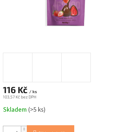
116 Kč
/ ks
103,57 Kč bez DPH
Měrná
Skladem
(>5 ks)
cena: