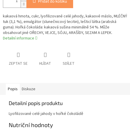
Přidat do košíku
kakaová hmota, cukr, lyofilizované celé jahody, kakaové máslo, MLÉČNÝ
tuk (3,1 %), emulgátor (slunečnicový lecitin), lešticí látka (arabská
guma). Hořká čokoláda: kakaová sušina minimálně 54 %. Může
obsahovat jiné OŘECHY, VEJCE, SÓJU, ARAŠÍDY, SEZAM A LEPEK.
Detailní informace
ZEPTAT SE
HLÍDAT
SDÍLET
Popis
Diskuze
Detailní popis produktu
Lyofilizované celé jahody v hořké čokoládě
Nutriční hodnoty