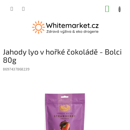
Přejít
NÁKUP
na
obsah
KOŠÍK
Jahody lyo v hořké čokoládě - Bolci
80g
8697437868239