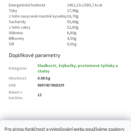
Energetická hodnota
2452,2 kJ/585,7 kcal
Tuky
27,90g
z toho nasycené mastné kyseliny
16,70g
Sacharidy
55,60g
z toho cukry
52,80g
Vláknina
6,80g
Bílkoviny
4,50g
Sůl
0,01g
Doplňkové parametry
Sladkosti, žvýkačky, proteinové tyčinky a
Kategorie
:
chalvy
Hmotnost
:
0.08 kg
EAN
:
8697437868239
Balení v
12
kartónu
:
Z
á
p
Pro plnou funkčnost a vylepšování webu používáme soubory