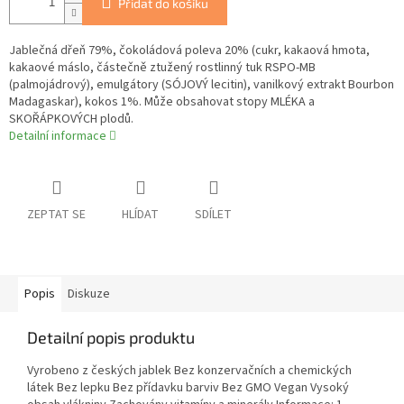
Přidat do košíku
Jablečná dřeň 79%, čokoládová poleva 20% (cukr, kakaová hmota,
kakaové máslo, částečně ztužený rostlinný tuk RSPO-MB
(palmojádrový), emulgátory (SÓJOVÝ lecitin), vanilkový extrakt Bourbon
Madagaskar), kokos 1%. Může obsahovat stopy MLÉKA a
SKOŘÁPKOVÝCH plodů.
Detailní informace
ZEPTAT SE
HLÍDAT
SDÍLET
Popis
Diskuze
Detailní popis produktu
Vyrobeno z českých jablek Bez konzervačních a chemických
látek Bez lepku Bez přídavku barviv Bez GMO Vegan Vysoký