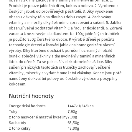
obsah vlákniny Zachovány vitamíny a minerály Informace: 1.
Produkt je pouze jablečná dřen, kokos a poleva. 2. Vyrobeno z
českých jablek od prověřených pěstitelů. 3. Díky vysokému
obsahu vlákniny tělo na dlouhou dobu zasytí. 4. Zachovány
vitamíny a minerály díky šetrnému zpracování a sušení. 5. Jablka
obsahují velmi podstatný vitamín C a řadu antioxidantů. 6. Zdravá
varianta k nezdravým sladkostem. Na 100g jablečných trubiček
je použito 850g čerstvého ovoce. K výrobě dřeně je použita
technologie drcení a lisování jablek na homogenizéru vlastní
výroby. Díky kterému dochází k porušení ochranných obalů
buněk jablečné vlákniny a tím uvolnění vitamínů a minerálních
látek do dřeně. Ta se pak suší v nízkotepelné sušičce. Díky
sušení při nízkých teplotách si trubičky zachovají veškeré
vitamíny, minerály a vydatné množství vlákniny. Konce jsou poté
namočeny do kvalitní polevy od českého výrobce a posypány
kokosem.
Nutriční hodnoty
Energetická hodnota
1447kJ/345kcal
Tuky
7,90g
z toho nasycené mastné kyseliny
7,30g
Sacharidy
65,50g
z toho cukry
48,90g