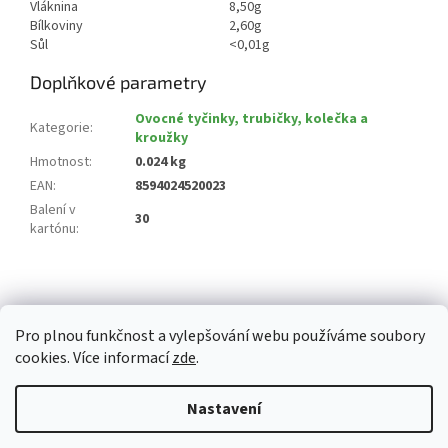
Vláknina
8,50g
Bílkoviny
2,60g
Sůl
<0,01g
Doplňkové parametry
Ovocné tyčinky, trubičky, kolečka a
Kategorie
:
kroužky
Hmotnost
:
0.024 kg
EAN
:
8594024520023
Balení v
30
kartónu
:
Z
á
p
Pro plnou funkčnost a vylepšování webu používáme soubory
a
cookies. Více informací
zde
.
t
í
Vytvořil Shoptet
Nastavení