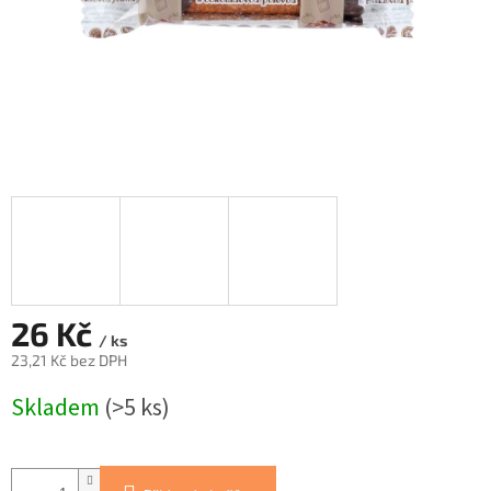
26 Kč
/ ks
23,21 Kč bez DPH
Měrná
Skladem
(>5 ks)
cena: