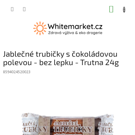
Přejít
NÁKUP
na
obsah
KOŠÍK
Jablečné trubičky s čokoládovou
polevou - bez lepku - Trutna 24g
8594024520023