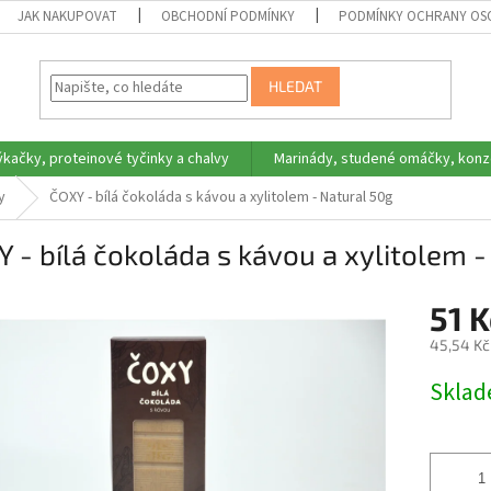
JAK NAKUPOVAT
OBCHODNÍ PODMÍNKY
PODMÍNKY OCHRANY OS
HLEDAT
ýkačky, proteinové tyčinky a chalvy
Marinády, studené omáčky, konz
y
ČOXY - bílá čokoláda s kávou a xylitolem - Natural 50g
 - bílá čokoláda s kávou a xylitolem -
51 
45,54 Kč
Měrná
Skla
cena: