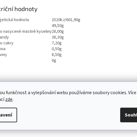
riční hodnoty
getická hodnota
2520kJ/601,90g
49,50g
ho nasycené mastné kyseliny
28,00g
aridy
38,30g
ho cukry
7,20g
ina
0,50g
viny
8,50g
0g
ou funkčnost a vylepšování webu používáme soubory cookies. Více
ací
zde
.
avení
Souh