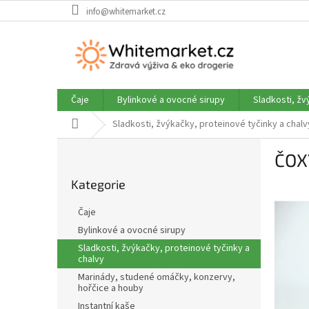
Přejít
info@whitemarket.cz
na
obsah
Čaje
Bylinkové a ovocné sirupy
Sladkosti, žv
Domů
Sladkosti, žvýkačky, proteinové tyčinky a chalv
P
ČOXY
o
Přeskočit
s
Kategorie
kategorie
t
r
Čaje
a
Bylinkové a ovocné sirupy
n
Sladkosti, žvýkačky, proteinové tyčinky a
n
chalvy
í
Marinády, studené omáčky, konzervy,
p
hořčice a houby
a
Instantní kaše