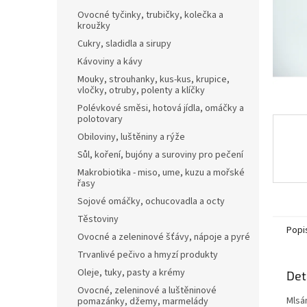
n
Ovocné tyčinky, trubičky, kolečka a
e
kroužky
l
Cukry, sladidla a sirupy
Kávoviny a kávy
Mouky, strouhanky, kus-kus, krupice,
vločky, otruby, polenty a klíčky
Polévkové směsi, hotová jídla, omáčky a
polotovary
Obiloviny, luštěniny a rýže
Sůl, koření, bujóny a suroviny pro pečení
Makrobiotika - miso, ume, kuzu a mořské
řasy
Sojové omáčky, ochucovadla a octy
Těstoviny
Popi
Ovocné a zeleninové šťávy, nápoje a pyré
Trvanlivé pečivo a hmyzí produkty
Oleje, tuky, pasty a krémy
Det
Ovocné, zeleninové a luštěninové
Mlsán
pomazánky, džemy, marmelády