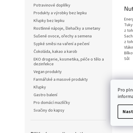
Potravinové doplňky
Nut
Produkty a výrobky bez lepku
Ener
Křupky bez lepku
Tuky
Rostlinné nápoje, šlehačky a smetany
z to
Sach
Sušené ovoce, ořechy a semena
z to
Sypké směsi na vaření a pečení
Vlákn
Čokoláda, kakao a karob
Bílko
Sůl
EKO drogerie, kosmetika, péče o tělo a
dezinfekce
Vegan produkty
Farmářské a masové produkty
Křupky
Pro pln
Gastro balení
inform
Pro domácí mazlíčky
Svačiny do kapsy
Nast