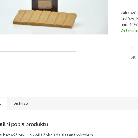
kakaové m
laktózy,
min. 40%
Detailní 
TISK
s
Diskuze
ailní popis produktu
í bez výčitek..... Skvělá čokoláda slazená xylitolem.