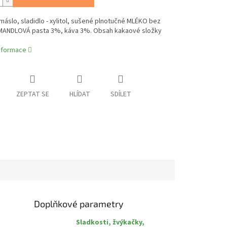
áslo, sladidlo - xylitol, sušené plnotučné MLÉKO bez
 MANDLOVÁ pasta 3%, káva 3%. Obsah kakaové složky
.
informace
ZEPTAT SE
HLÍDAT
SDÍLET
Doplňkové parametry
Sladkosti, žvýkačky,