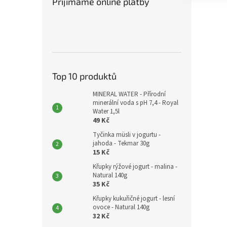
Přijímáme online platby
Top 10 produktů
MINERAL WATER - Přírodní
minerální voda s pH 7,4 - Royal
Water 1,5l
49 Kč
Tyčinka müsli v jogurtu -
jahoda - Tekmar 30g
15 Kč
Křupky rýžové jogurt - malina -
Natural 140g
35 Kč
Křupky kukuřičné jogurt - lesní
ovoce - Natural 140g
32 Kč