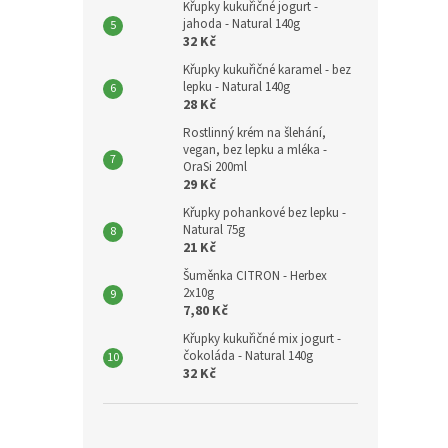
Křupky kukuřičné jogurt -
jahoda - Natural 140g
32 Kč
Křupky kukuřičné karamel - bez
lepku - Natural 140g
28 Kč
Rostlinný krém na šlehání,
vegan, bez lepku a mléka -
OraSi 200ml
29 Kč
Křupky pohankové bez lepku -
Natural 75g
21 Kč
Šuměnka CITRON - Herbex
2x10g
7,80 Kč
Křupky kukuřičné mix jogurt -
čokoláda - Natural 140g
32 Kč