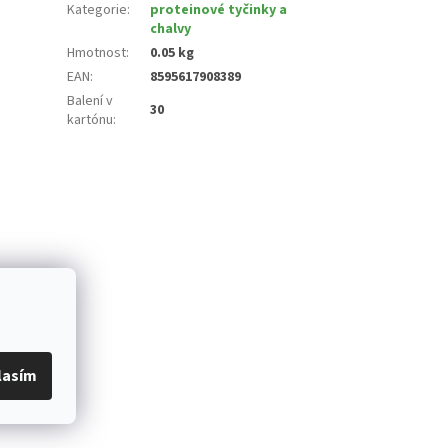
Kategorie
:
proteinové tyčinky a
chalvy
Hmotnost
:
0.05 kg
EAN
:
8595617908389
Balení v
30
kartónu
:
lasím