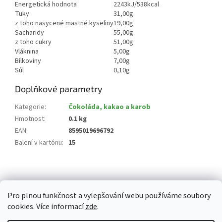
Energetická hodnota
2243kJ/538kcal
Tuky
31,00g
z toho nasycené mastné kyseliny
19,00g
Sacharidy
55,00g
z toho cukry
51,00g
Vláknina
5,00g
Bílkoviny
7,00g
Sůl
0,10g
Doplňkové parametry
Kategorie
:
Čokoláda, kakao a karob
Hmotnost
:
0.1 kg
EAN
:
8595019696792
Balení v kartónu
:
15
Z
á
p
Pro plnou funkčnost a vylepšování webu používáme soubory
a
cookies. Více informací
zde
.
t