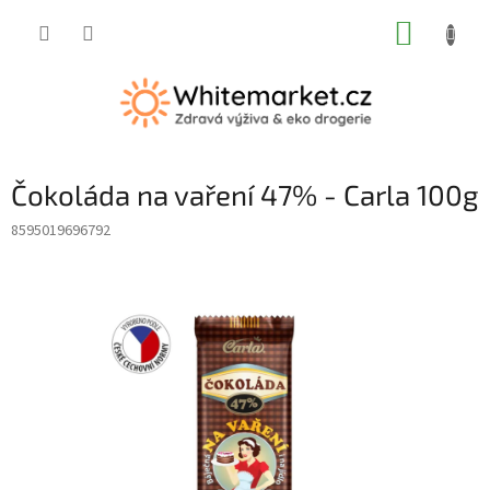
Přejít
NÁKUP
na
obsah
KOŠÍK
Čokoláda na vaření 47% - Carla 100g
8595019696792