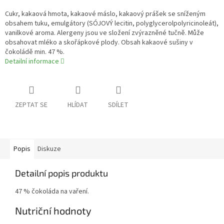
Cukr, kakaová hmota, kakaové máslo, kakaový prášek se sníženým
obsahem tuku, emulgátory (SÓJOVÝ lecitin, polyglycerolpolyricinoleát),
vanilkové aroma. Alergeny jsou ve složení zvýrazněné tučně. Může
obsahovat mléko a skořápkové plody. Obsah kakaové sušiny v
čokoládě min. 47 %.
Detailní informace
ZEPTAT SE
HLÍDAT
SDÍLET
Popis
Diskuze
Detailní popis produktu
47 % čokoláda na vaření.
Nutriční hodnoty