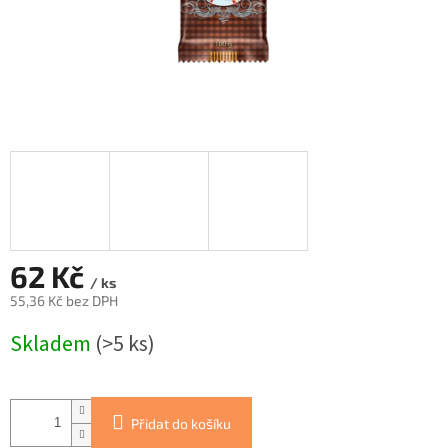
62 Kč
/ ks
55,36 Kč bez DPH
Měrná
Skladem
(>5 ks)
cena:
Přidat do košíku