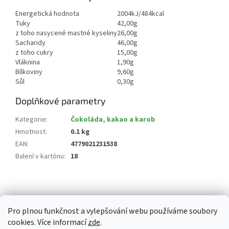
Energetická hodnota
2004kJ/484kcal
Tuky
42,00g
z toho nasycené mastné kyseliny
26,00g
Sacharidy
46,00g
z toho cukry
15,00g
Vláknina
1,90g
Bílkoviny
9,60g
Sůl
0,30g
Doplňkové parametry
Kategorie
:
Čokoláda, kakao a karob
Hmotnost
:
0.1 kg
EAN
:
4779021231538
Balení v kartónu
:
18
Z
á
p
Pro plnou funkčnost a vylepšování webu používáme soubory
a
cookies. Více informací
zde
.