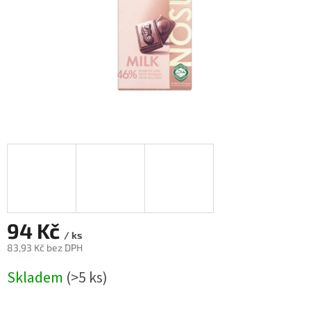
94 Kč
/ ks
83,93 Kč bez DPH
Měrná
Skladem
(>5 ks)
cena: