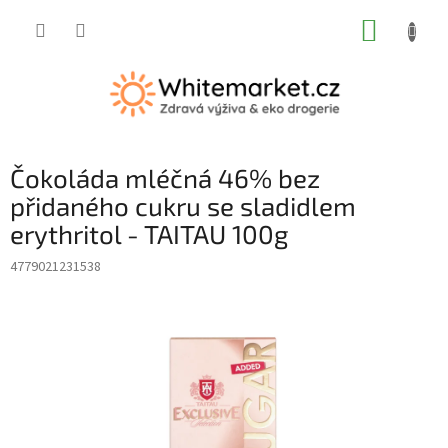
Přejít
NÁKUP
na
obsah
KOŠÍK
Čokoláda mléčná 46% bez
přidaného cukru se sladidlem
erythritol - TAITAU 100g
4779021231538