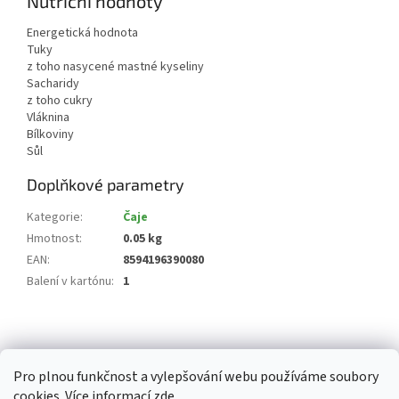
Nutriční hodnoty
Energetická hodnota
Tuky
z toho nasycené mastné kyseliny
Sacharidy
z toho cukry
Vláknina
Bílkoviny
Sůl
Doplňkové parametry
Kategorie
:
Čaje
Hmotnost
:
0.05 kg
EAN
:
8594196390080
Balení v kartónu
:
1
Z
á
p
Pro plnou funkčnost a vylepšování webu používáme soubory
a
cookies. Více informací
zde
.