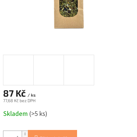
87 Kč
/ ks
77,68 Kč bez DPH
Měrná
Skladem
(>5 ks)
cena: