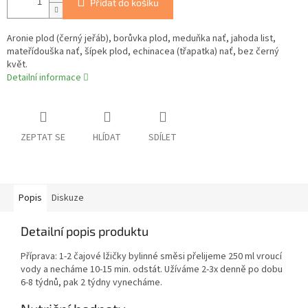
Přidat do košíku
Aronie plod (černý jeřáb), borůvka plod, meduňka nať, jahoda list,
mateřídouška nať, šípek plod, echinacea (třapatka) nať, bez černý
květ.
Detailní informace
ZEPTAT SE
HLÍDAT
SDÍLET
Popis
Diskuze
Detailní popis produktu
Příprava: 1-2 čajové lžičky bylinné směsi přelijeme 250 ml vroucí
vody a necháme 10-15 min. odstát. Užíváme 2-3x denně po dobu
6-8 týdnů, pak 2 týdny vynecháme.