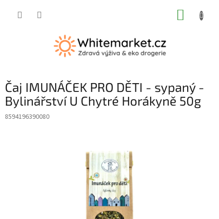
Přejít
NÁKUP
na
obsah
KOŠÍK
Čaj IMUNÁČEK PRO DĚTI - sypaný -
Bylinářství U Chytré Horákyně 50g
8594196390080