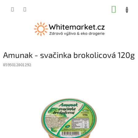
Přejít
NÁKUP
na
obsah
KOŠÍK
Amunak - svačinka brokolicová 120g
8595012801292