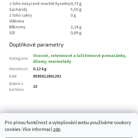
z toho nasycené mastné kyseliny
0,73 g
Sacharidy
5,50 g
z toho cukry
0 g
Vláknina
Bílkoviny
2,24 g
Sůl
0,89 g
Doplňkové parametry
Ovocné, zeleninové a luštěninové pomazánky,
Kategorie
:
džemy, marmelády
Hmotnost
:
0.12 kg
EAN
:
8595012801292
Balení v
15
kartónu
:
Z
á
p
Pro plnou funkčnost a vylepšování webu používáme soubory
a
cookies. Více informací
zde
.
t