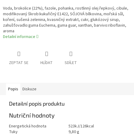
Voda, brokolice (22%), fazole, pohanka, rostlinný olej řepkový, cibule,
modifikovaný škrob:kukuřičný E1422, SÓJOVÁ bílkovina, mořská sůl,
koření, sušená zelenina, kvasničný extrakt, cukr, glukózový sirup,
zahušťovadlo:guma Euchema, guma guar, xanthan, barvivo:riboflavin,
aroma
Detailní informace
ZEPTAT SE
HLÍDAT
SDÍLET
Popis
Diskuze
Detailní popis produktu
Nutriční hodnoty
Energetická hodnota
523kJ/126kcal
Tuky
9,80 g