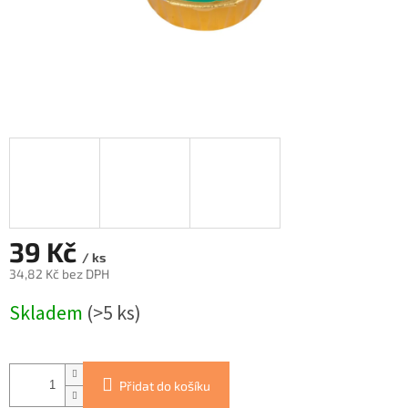
39 Kč
/ ks
34,82 Kč bez DPH
Měrná
Skladem
(>5 ks)
cena:
Přidat do košíku