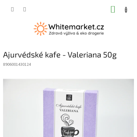
Přejít
NÁKUP
na
obsah
KOŠÍK
Ajurvédské kafe - Valeriana 50g
8906001430124