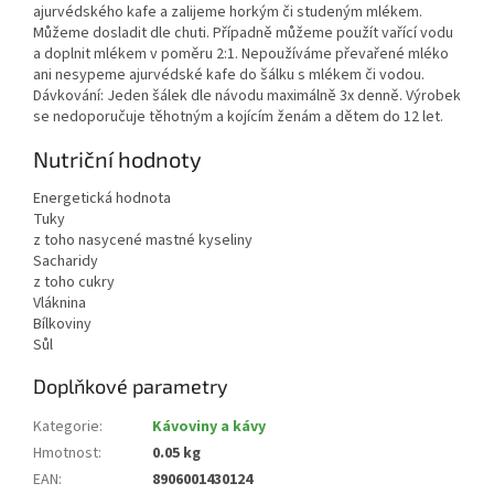
ajurvédského kafe a zalijeme horkým či studeným mlékem.
Můžeme dosladit dle chuti. Případně můžeme použít vařící vodu
a doplnit mlékem v poměru 2:1. Nepoužíváme převařené mléko
ani nesypeme ajurvédské kafe do šálku s mlékem či vodou.
Dávkování: Jeden šálek dle návodu maximálně 3x denně. Výrobek
se nedoporučuje těhotným a kojícím ženám a dětem do 12 let.
Nutriční hodnoty
Energetická hodnota
Tuky
z toho nasycené mastné kyseliny
Sacharidy
z toho cukry
Vláknina
Bílkoviny
Sůl
Doplňkové parametry
Kategorie
:
Kávoviny a kávy
Hmotnost
:
0.05 kg
EAN
:
8906001430124