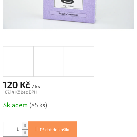
120 Kč
/ ks
107,14 Kč bez DPH
Měrná
Skladem
(>5 ks)
cena:
Přidat do košíku