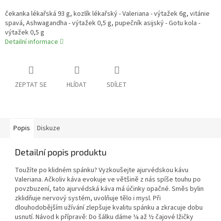
čekanka lékařská 93 g, kozlík lékařský - Valeriana - výtažek 6g, vitánie
spavá, Ashwagandha - výtažek 0,5 g, pupečník asijský - Gotu kola -
výtažek 0,5 g
Detailní informace
ZEPTAT SE
HLÍDAT
SDÍLET
Popis
Diskuze
Detailní popis produktu
Toužíte po klidném spánku? Vyzkoušejte ajurvédskou kávu
Valeriana. Ačkoliv káva evokuje ve většině z nás spíše touhu po
povzbuzení, tato ajurvédská káva má účinky opačné. Směs bylin
zklidňuje nervový systém, uvolňuje tělo i mysl. Při
dlouhodobějším užívání zlepšuje kvalitu spánku a zkracuje dobu
usnutí. Návod k přípravě: Do šálku dáme ¼ až ½ čajové lžičky